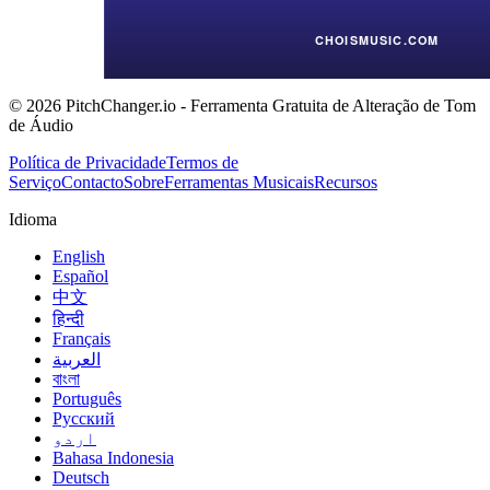
© 2026 PitchChanger.io - Ferramenta Gratuita de Alteração de Tom
de Áudio
Política de Privacidade
Termos de
Serviço
Contacto
Sobre
Ferramentas Musicais
Recursos
Idioma
English
Español
中文
हिन्दी
Français
العربية
বাংলা
Português
Русский
اردو
Bahasa Indonesia
Deutsch