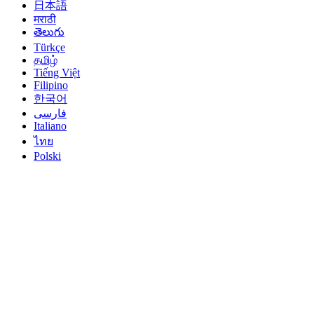
日本語
मराठी
తెలుగు
Türkçe
தமிழ்
Tiếng Việt
Filipino
한국어
فارسی
Italiano
ไทย
Polski