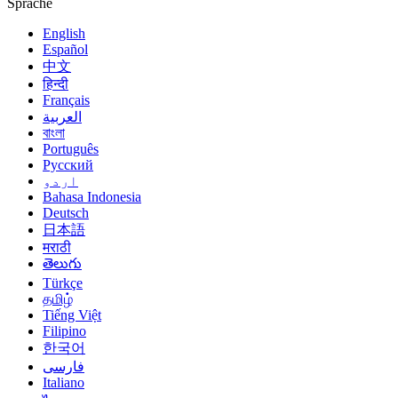
Sprache
English
Español
中文
हिन्दी
Français
العربية
বাংলা
Português
Русский
اردو
Bahasa Indonesia
Deutsch
日本語
मराठी
తెలుగు
Türkçe
தமிழ்
Tiếng Việt
Filipino
한국어
فارسی
Italiano