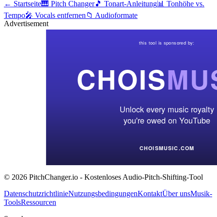
← Startseite
🎹 Pitch Changer
🎵 Tonart-Anleitung
📊 Tonhöhe vs.
Tempo
🎤 Vocals entfernen
📁 Audioformate
Advertisement
© 2026 PitchChanger.io - Kostenloses Audio-Pitch-Shifting-Tool
Datenschutzrichtlinie
Nutzungsbedingungen
Kontakt
Über uns
Musik-
Tools
Ressourcen